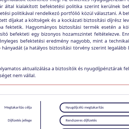
által kialakított befektetési politika szerint kerülnek be
ési politikával rendelkezó portfólió közül választani. A be
ett díjakat a költségek és a kockázati biztosítási díjrész le
ba fektetik. Hagyományos biztosítási termék esetén a költ
ító befekteti egy bizonyos hozamszintet feltételezve. E
ényleges befektetési eredmény nagyobb, mint a technikai
nyadát (a hatályos biztosítási törvény szerint legalább 80%
olyamatos aktualizálása a biztosítók és nyugdíjpénztárak f
séget nem vállal.
Megtakarítás célja
Nyugdíjcélú megtakarítás
Díjfizetés jellege
Rendszeres díjfizetés