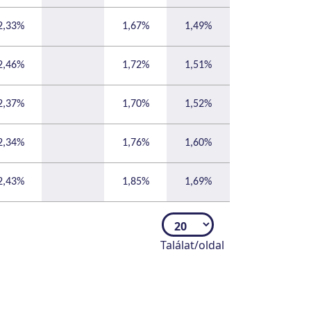
2,33%
1,67%
1,49%
2,46%
1,72%
1,51%
2,37%
1,70%
1,52%
2,34%
1,76%
1,60%
2,43%
1,85%
1,69%
Találat/oldal
l rendelkezik vagy,