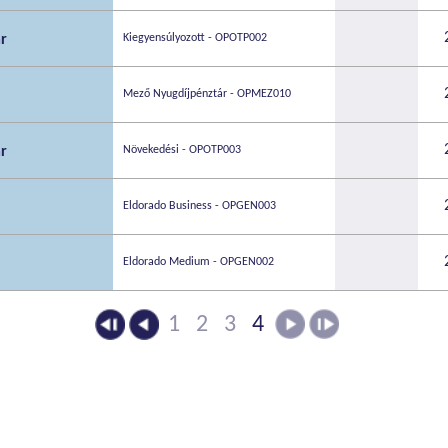
r
Kiegyensúlyozott - OPOTP002
Mező Nyugdíjpénztár - OPMEZ010
r
Növekedési - OPOTP003
Eldorado Business - OPGEN003
Eldorado Medium - OPGEN002
1
2
3
4
exnek minősül és az átlagosnál magasabb hozampotenciálla
rtalmaz, vagy