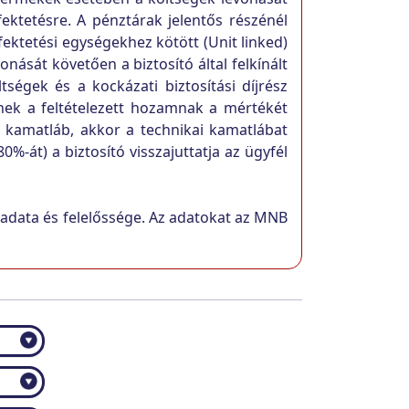
fektetésre. A pénztárak jelentős részénél
fektetési egységekhez kötött (Unit linked)
vonását követően a biztosító által felkínált
ségek és a kockázati biztosítási díjrész
nnek a feltételezett hozamnak a mértékét
 kamatláb, akkor a technikai kamatlábat
-át) a biztosító visszajuttatja az ügyfél
eladata és felelőssége. Az adatokat az MNB