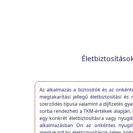
Életbiztosítás
Az alkalmazás a biztosítók és az önként
megtakarítási jellegű életbiztosítási és
szerződés típusa valamint a díjfizetés gya
sorba rendezheti a TKM-értékek alapján, 
egy konkrét életbiztosításra vagy nyugd
alkalmazásban Ön az önkéntes nyugdíjp
megtakarítási életbiztosítások teljes kö