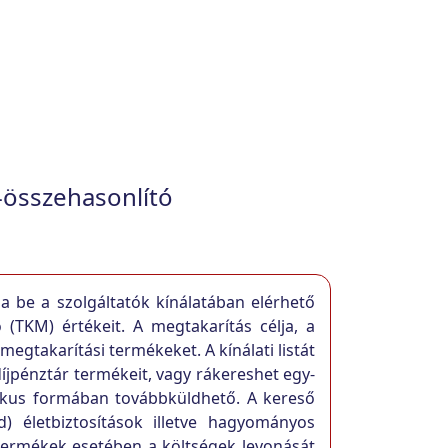
-összehasonlító
a be a szolgáltatók kínálatában elérhető
ó (TKM) értékeit. A megtakarítás célja, a
megtakarítási termékeket. A kínálati listát
íjpénztár termékeit, vagy rákereshet egy-
onikus formában továbbküldhető. A kereső
) életbiztosítások illetve hagyományos
i termékek esetében a költségek levonását