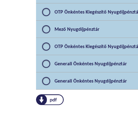
OTP Önkéntes Kiegészítő Nyugdíjpénztá
Mező Nyugdíjpénztár
OTP Önkéntes Kiegészítő Nyugdíjpénztá
Generali Önkéntes Nyugdíjpénztár
Generali Önkéntes Nyugdíjpénztár
pdf
az eszközalap összetettnek vagy kompl
tőke -, vagy tőke-és hozamgaranciát ta