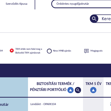
Szerződés típusa
Önkéntes nyugdíjpénztár
TKM érték nem felel meg a
TKM
Nincs MNB ajánlás
Megjegyzés
Biztosítói TKM ajánlásnak
BIZTOSÍTÁSI TERMÉK /
TKM 5 ÉV
TK
PÉNZTÁRI PORTFÓLIÓ
nztár
Lendület - OPARK104