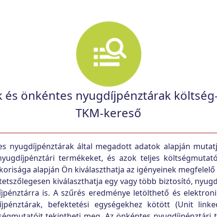
ok és önkéntes nyugdíjpénztárak költség
TKM-kereső
es nyugdíjpénztárak által megadott adatok alapján mutatj
 nyugdíjpénztári termékeket, és azok teljes költségmutat
korisága alapján Ön kiválaszthatja az igényeinek megfelelő 
tetszőlegesen kiválaszthatja egy vagy több biztosító, nyugd
íjpénztárra is. A szűrés eredménye letölthető és elektr
énztárak, befektetési egységekhez kötött (Unit linked
ltségmutatóit tekintheti meg. Az önkéntes nyugdíjpénztár