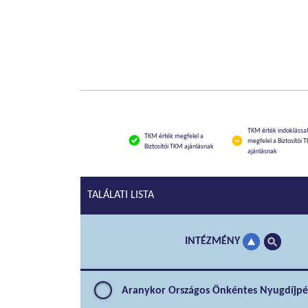
TKM érték indoklással
TKM érték megfelel a
megfelel a Biztosítói 
Biztosítói TKM ajánlásnak
ajánlásnak
TALÁLATI LISTA
INTÉZMÉNY
Aranykor Országos Önkéntes Nyugdíjpé