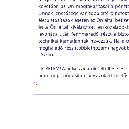
követően az Ön megtakarításai a pénztár 
Önnek lehetősége van több eltérő befektet
életbiztosítások esetén az Ön által befizet
és a Ön által kiválasztott eszközalapok
levonása után fennmaradó részt a biztos
technikai kamatlábnak nevezzük. Ha a t
meghaladó rész (többlethozam) nagyobb há
részére.
FIGYELEM! A helyes adatok feltöltése és f
nem tudja módosítani, így azokért felelős