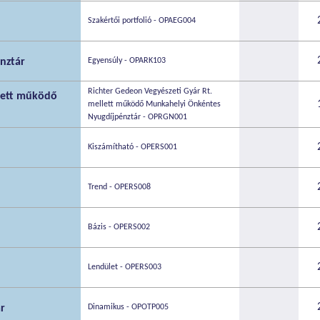
Szakértői portfolió - OPAEG004
nztár
Egyensúly - OPARK103
Richter Gedeon Vegyészeti Gyár Rt.
llett működő
mellett működő Munkahelyi Önkéntes
Nyugdíjpénztár - OPRGN001
Kiszámítható - OPERS001
Trend - OPERS008
Bázis - OPERS002
Lendület - OPERS003
r
Dinamikus - OPOTP005