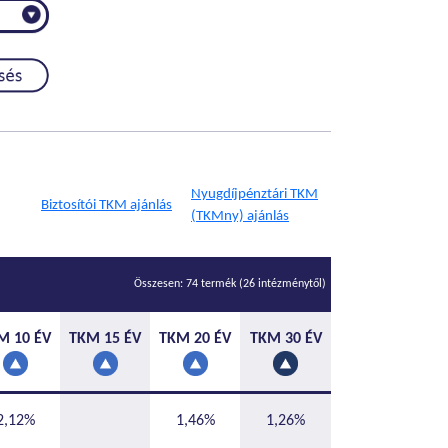
Nyugdíjpénztári TKM
Biztosítói TKM ajánlás
(TKMny) ajánlás
Összesen: 74 termék (26 intézménytől)
M 10 ÉV
TKM 15 ÉV
TKM 20 ÉV
TKM 30 ÉV
2,12%
1,46%
1,26%