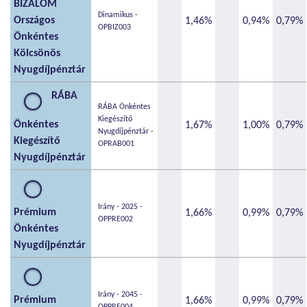
BIZALOM
Dinamikus -
Országos
1,46%
0,94%
0,79%
OPBIZ003
Önkéntes
Kölcsönös
Nyugdíjpénztár
RÁBA
RÁBA Önkéntes
Kiegészítő
Önkéntes
1,67%
1,00%
0,79%
Nyugdíjpénztár -
Kiegészítő
OPRAB001
Nyugdíjpénztár
Irány - 2025 -
Prémium
1,66%
0,99%
0,79%
OPPRE002
Önkéntes
Nyugdíjpénztár
Irány - 2045 -
Prémium
1,66%
0,99%
0,79%
OPPRE004