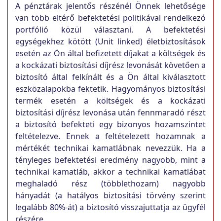
A pénztárak jelentős részénél Önnek lehetősége
van több eltérő befektetési politikával rendelkezó
portfólió közül választani. A befektetési
egységekhez kötött (Unit linked) életbiztosítások
esetén az Ön által befizetett díjakat a költségek és
a kockázati biztosítási díjrész levonását követően a
biztosító által felkínált és a Ön által kiválasztott
eszközalapokba fektetik. Hagyományos biztosítási
termék esetén a költségek és a kockázati
biztosítási díjrész levonása után fennmaradó részt
a biztosító befekteti egy bizonyos hozamszintet
feltételezve. Ennek a feltételezett hozamnak a
mértékét technikai kamatlábnak nevezzük. Ha a
tényleges befektetési eredmény nagyobb, mint a
technikai kamatláb, akkor a technikai kamatlábat
meghaladó rész (többlethozam) nagyobb
hányadát (a hatályos biztosítási törvény szerint
legalább 80%-át) a biztosító visszajuttatja az ügyfél
részére.