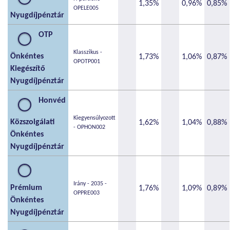
1,35%
0,96%
0,85%
OPELE005
Nyugdíjpénztár
OTP
Klasszikus -
Önkéntes
1,73%
1,06%
0,87%
OPOTP001
Kiegészítő
Nyugdíjpénztár
Honvéd
Kiegyensúlyozott
Közszolgálati
1,62%
1,04%
0,88%
- OPHON002
Önkéntes
Nyugdíjpénztár
Irány - 2035 -
Prémium
1,76%
1,09%
0,89%
OPPRE003
Önkéntes
Nyugdíjpénztár