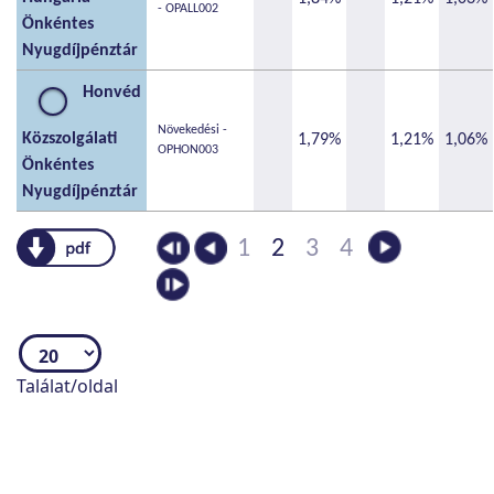
- OPALL002
Önkéntes
Nyugdíjpénztár
Honvéd
Növekedési -
Közszolgálati
1,79%
1,21%
1,06%
OPHON003
Önkéntes
Nyugdíjpénztár
pdf
1
2
3
4
Találat/oldal
az eszközalap összetettnek vagy komplexnek
minősül és az átlagosnál magasabb