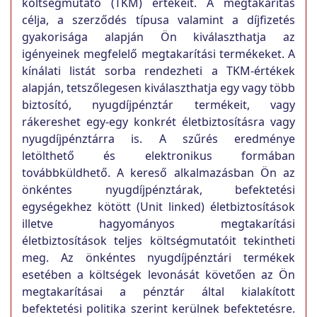
költségmutató (TKM) értékeit. A megtakarítás
célja, a szerződés típusa valamint a díjfizetés
gyakorisága alapján Ön kiválaszthatja az
igényeinek megfelelő megtakarítási termékeket. A
kínálati listát sorba rendezheti a TKM-értékek
alapján, tetszőlegesen kiválaszthatja egy vagy több
biztosító, nyugdíjpénztár termékeit, vagy
rákereshet egy-egy konkrét életbiztosításra vagy
nyugdíjpénztárra is. A szűrés eredménye
letölthető és elektronikus formában
továbbküldhető. A kereső alkalmazásban Ön az
önkéntes nyugdíjpénztárak, befektetési
egységekhez kötött (Unit linked) életbiztosítások
illetve hagyományos megtakarítási
életbiztosítások teljes költségmutatóit tekintheti
meg. Az önkéntes nyugdíjpénztári termékek
esetében a költségek levonását követően az Ön
megtakarításai a pénztár által kialakított
befektetési politika szerint kerülnek befektetésre.