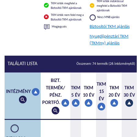
TKM érték indoklással
TKM érték megfelel a
megfelel a Biztosítói TKM
Biztosítói TKM ajánlásnak
ajánlásnak
TKM érték nem felel meg a
Nincs MNB ajánlás
Biztosítói TKM ajánlásnak
Biztosítói TKM ajánlás
Megjegyzés
Nyugdíjpénztári TKM
(TKMny) ajánlás
TALÁLATI LISTA
Összesen: 74 termék (26 intézménytől)
BIZT.
TKM
TERMÉK/
TKM
TKM
TKM
TKM
15
INTÉZMÉNY
PÉNZ.
5 ÉV
10 ÉV
20 ÉV
30 ÉV
ÉV
PORTFÓ.