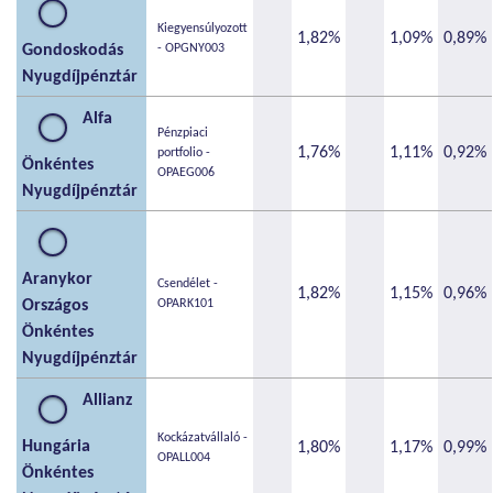
Kiegyensúlyozott
1,82%
1,09%
0,89%
Gondoskodás
- OPGNY003
Nyugdíjpénztár
Alfa
Pénzpiaci
1,76%
1,11%
0,92%
portfolio -
Önkéntes
OPAEG006
Nyugdíjpénztár
Aranykor
Csendélet -
1,82%
1,15%
0,96%
Országos
OPARK101
Önkéntes
Nyugdíjpénztár
Allianz
Kockázatvállaló -
Hungária
1,80%
1,17%
0,99%
OPALL004
Önkéntes