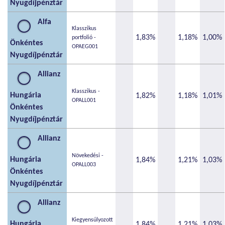
Nyugdíjpénztár
Alfa
Klasszikus
1,83%
1,18%
1,00%
portfolió -
Önkéntes
OPAEG001
Nyugdíjpénztár
Allianz
Klasszikus -
Hungária
1,82%
1,18%
1,01%
OPALL001
Önkéntes
Nyugdíjpénztár
Allianz
Növekedési -
Hungária
1,84%
1,21%
1,03%
OPALL003
Önkéntes
Nyugdíjpénztár
Allianz
Kiegyensúlyozott
Hungária
1,84%
1,21%
1,03%