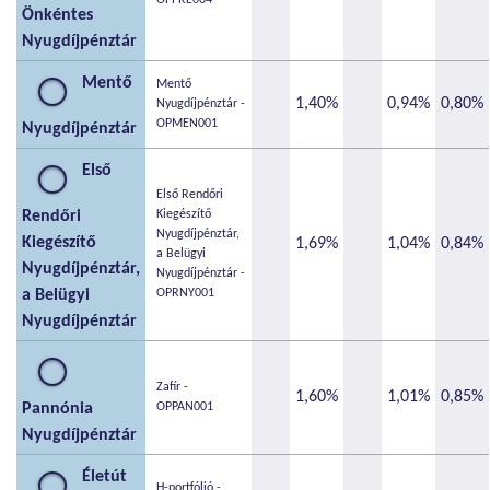
Önkéntes
Nyugdíjpénztár
Mentő
Mentő
1,40%
0,94%
0,80%
Nyugdíjpénztár -
OPMEN001
Nyugdíjpénztár
Első
Első Rendőri
Rendőri
Kiegészítő
Nyugdíjpénztár,
Kiegészítő
1,69%
1,04%
0,84%
a Belügyi
Nyugdíjpénztár,
Nyugdíjpénztár -
a Belügyi
OPRNY001
Nyugdíjpénztár
Zafír -
1,60%
1,01%
0,85%
Pannónia
OPPAN001
Nyugdíjpénztár
Életút
H-portfólió -