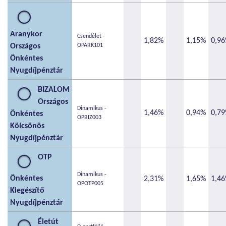
Aranykor
Csendélet -
1,82%
1,15%
0,9
Országos
OPARK101
Önkéntes
Nyugdíjpénztár
BIZALOM
Országos
Dinamikus -
1,46%
0,94%
0,7
Önkéntes
OPBIZ003
Kölcsönös
Nyugdíjpénztár
OTP
Dinamikus -
Önkéntes
2,31%
1,65%
1,4
OPOTP005
Kiegészítő
Nyugdíjpénztár
Életút