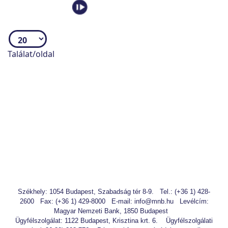
Találat/oldal
az eszközalap összetettnek vagy komplexnek
minősül és az átlagosnál magasabb
hozampotenciállal rendelkezik vagy,
tőke -, vagy tőke-és hozamgaranciát tartalmaz,
vagy
a termékben lévő biztosítási kockázat ezt
indokolja.
Székhely: 1054 Budapest, Szabadság tér 8-9.
Tel.: (+36 1) 428-
2600
Fax: (+36 1) 429-8000
E-mail: info@mnb.hu
Levélcím:
Magyar Nemzeti Bank, 1850 Budapest
Ügyfélszolgálat: 1122 Budapest, Krisztina krt. 6.
Ügyfélszolgálati