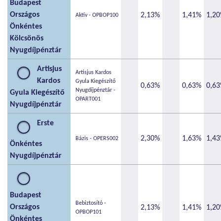
Budapest
Országos
2,13%
1,41%
1,2
Aktív - OPBOP100
Önkéntes
Kölcsönös
Nyugdíjpénztár
Artisjus
Artisjus Kardos
Kardos
Gyula Kiegészítő
0,63%
0,63%
0,6
Nyugdíjpénztár -
Gyula Kiegészítő
OPART001
Nyugdíjpénztár
Erste
2,30%
1,63%
1,4
Bázis - OPERS002
Önkéntes
Nyugdíjpénztár
Budapest
Bebiztosító -
Országos
2,13%
1,41%
1,2
OPBOP101
Önkéntes