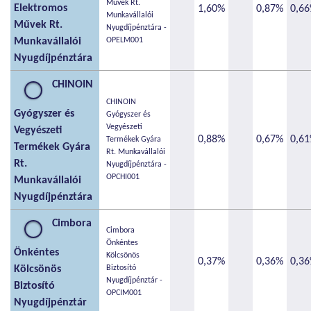
Művek Rt.
Elektromos
1,60%
0,87%
0,6
Munkavállalói
Művek Rt.
Nyugdíjpénztára -
Munkavállalói
OPELM001
Nyugdíjpénztára
CHINOIN
CHINOIN
Gyógyszer és
Gyógyszer és
Vegyészeti
Vegyészeti
0,88%
0,67%
0,6
Termékek Gyára
Termékek Gyára
Rt. Munkavállalói
Rt.
Nyugdíjpénztára -
OPCHI001
Munkavállalói
Nyugdíjpénztára
Cimbora
Cimbora
Önkéntes
Önkéntes
Kölcsönös
0,37%
0,36%
0,3
Kölcsönös
Biztosító
Nyugdíjpénztár -
Biztosító
OPCIM001
Nyugdíjpénztár