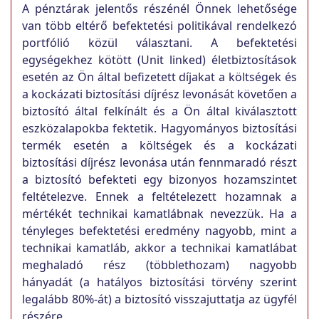
A pénztárak jelentős részénél Önnek lehetősége
van több eltérő befektetési politikával rendelkezó
portfólió közül választani. A befektetési
egységekhez kötött (Unit linked) életbiztosítások
esetén az Ön által befizetett díjakat a költségek és
a kockázati biztosítási díjrész levonását követően a
biztosító által felkínált és a Ön által kiválasztott
eszközalapokba fektetik. Hagyományos biztosítási
termék esetén a költségek és a kockázati
biztosítási díjrész levonása után fennmaradó részt
a biztosító befekteti egy bizonyos hozamszintet
feltételezve. Ennek a feltételezett hozamnak a
mértékét technikai kamatlábnak nevezzük. Ha a
tényleges befektetési eredmény nagyobb, mint a
technikai kamatláb, akkor a technikai kamatlábat
meghaladó rész (többlethozam) nagyobb
hányadát (a hatályos biztosítási törvény szerint
legalább 80%-át) a biztosító visszajuttatja az ügyfél
részére.