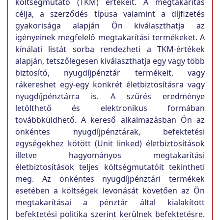
költségmutató (TKM) értékeit. A megtakarítás
célja, a szerződés típusa valamint a díjfizetés
gyakorisága alapján Ön kiválaszthatja az
igényeinek megfelelő megtakarítási termékeket. A
kínálati listát sorba rendezheti a TKM-értékek
alapján, tetszőlegesen kiválaszthatja egy vagy több
biztosító, nyugdíjpénztár termékeit, vagy
rákereshet egy-egy konkrét életbiztosításra vagy
nyugdíjpénztárra is. A szűrés eredménye
letölthető és elektronikus formában
továbbküldhető. A kereső alkalmazásban Ön az
önkéntes nyugdíjpénztárak, befektetési
egységekhez kötött (Unit linked) életbiztosítások
illetve hagyományos megtakarítási
életbiztosítások teljes költségmutatóit tekintheti
meg. Az önkéntes nyugdíjpénztári termékek
esetében a költségek levonását követően az Ön
megtakarításai a pénztár által kialakított
befektetési politika szerint kerülnek befektetésre.