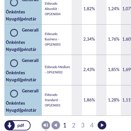
Eldorado
1,82%
1,24%
1,0
Abszolút -
Önkéntes
OPGEN004
Nyugdíjpénztár
Generali
Eldorado
2,34%
1,76%
1,6
Business -
Önkéntes
OPGEN003
Nyugdíjpénztár
Generali
Eldorado Medium
2,43%
1,85%
1,6
Önkéntes
- OPGEN002
Nyugdíjpénztár
Generali
Eldorado
1,86%
1,28%
1,1
Standard -
Önkéntes
OPGEN001
Nyugdíjpénztár
pdf
1
2
3
4