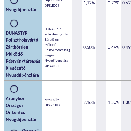
D-portfólió -
1,12%
0,73%
0,6
OPELE003
Nyugdíjpénztár
DUNASTYR
DUNASTYR
Polisztirolgyártó
Polisztirolgyártó
Zártkörűen
Működő
Zártkörűen
0,50%
0,49%
0,4
Részvénytársaság
Működő
Kiegészítő
Részvénytársaság
Nyugdíjpénztára -
OPDUN01
Kiegészítő
Nyugdíjpénztára
Aranykor
Egyensúly -
2,16%
1,50%
1,3
Országos
OPARK103
Önkéntes
Nyugdíjpénztár
Generali