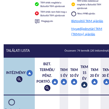
TKM érték indoklással
TKM érték megfelel a
megfelel a Biztosítói TKM
Biztosítói TKM ajánlásnak
ajánlásnak
TKM érték nem felel meg a
Nincs MNB ajánlás
Biztosítói TKM ajánlásnak
Biztosítói TKM ajánlás
Megjegyzés
Nyugdíjpénztári TKM
(TKMny) ajánlás
TALÁLATI LISTA
Összesen: 74 termék (26 intézménytő
BIZT.
TKM
TERMÉK/
TKM
TKM
TKM
TK
15
INTÉZMÉNY
PÉNZ.
5 ÉV
10 ÉV
20 ÉV
30 
ÉV
PORTFÓ.