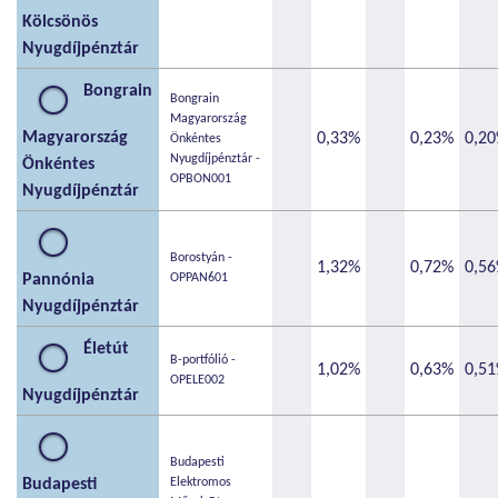
Kölcsönös
Nyugdíjpénztár
Bongrain
Bongrain
Magyarország
Magyarország
0,33%
0,23%
0,2
Önkéntes
Nyugdíjpénztár -
Önkéntes
OPBON001
Nyugdíjpénztár
Borostyán -
1,32%
0,72%
0,5
Pannónia
OPPAN601
Nyugdíjpénztár
Életút
B-portfólió -
1,02%
0,63%
0,5
OPELE002
Nyugdíjpénztár
Budapesti
Budapesti
Elektromos