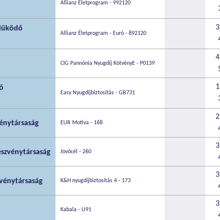
Allianz Életprogram - 992120
3
 Működő
Allianz Életprogram - Euró - 892120
4
CIG Pannónia Nyugdíj KötvényE - P0139
1
ő
Easy Nyugdíjbiztosítás - GB731
2
énytársaság
EUR Motiva - 168
3
szvénytársaság
Jövőcél - 260
3
vénytársaság
K&H nyugdíjbiztosítás 4 - 173
3
Kabala - U91