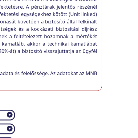
fektetésre. A pénztárak jelentős részénél
fektetési egységekhez kötött (Unit linked)
vonását követően a biztosító által felkínált
ségek és a kockázati biztosítási díjrész
nnek a feltételezett hozamnak a mértékét
 kamatláb, akkor a technikai kamatlábat
-át) a biztosító visszajuttatja az ügyfél
eladata és felelőssége. Az adatokat az MNB