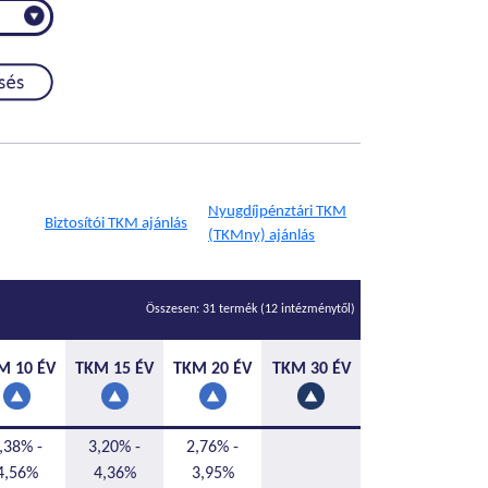
Nyugdíjpénztári TKM
Biztosítói TKM ajánlás
(TKMny) ajánlás
Összesen: 31 termék (12 intézménytől)
M 10 ÉV
TKM 15 ÉV
TKM 20 ÉV
TKM 30 ÉV
,38% -
3,20% -
2,76% -
4,56%
4,36%
3,95%