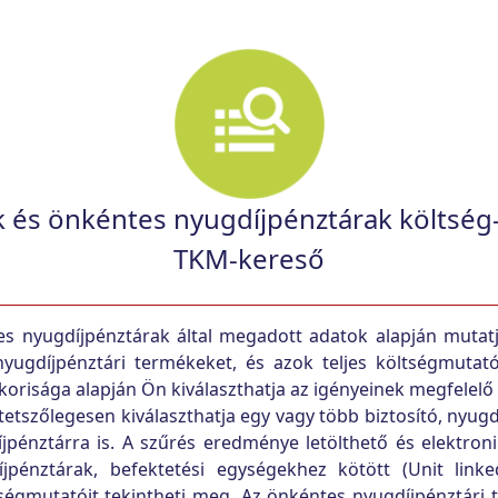
ok és önkéntes nyugdíjpénztárak költség
TKM-kereső
es nyugdíjpénztárak által megadott adatok alapján mutatj
 nyugdíjpénztári termékeket, és azok teljes költségmutat
korisága alapján Ön kiválaszthatja az igényeinek megfelelő 
tetszőlegesen kiválaszthatja egy vagy több biztosító, nyugd
íjpénztárra is. A szűrés eredménye letölthető és elektr
énztárak, befektetési egységekhez kötött (Unit linked
ltségmutatóit tekintheti meg. Az önkéntes nyugdíjpénztár