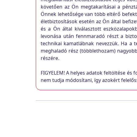
követően az Ön megtakarításai a pénztár 
Önnek lehetősége van több eltérő befektet
életbiztosítások esetén az Ön által befizet
és a Ön által kiválasztott eszközalapok
levonása után fennmaradó részt a biztos
technikai kamatlábnak nevezzük. Ha a t
meghaladó rész (többlethozam) nagyobb há
részére.
FIGYELEM! A helyes adatok feltöltése és f
nem tudja módosítani, így azokért felelős