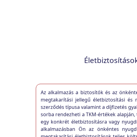
Életbiztosítás
Az alkalmazás a biztosítók és az önként
megtakarítási jellegű életbiztosítási és
szerződés típusa valamint a díjfizetés gya
sorba rendezheti a TKM-értékek alapján, 
egy konkrét életbiztosításra vagy nyugd
alkalmazásban Ön az önkéntes nyugdíjp
megtakarítási életbiztosítások teljes kö