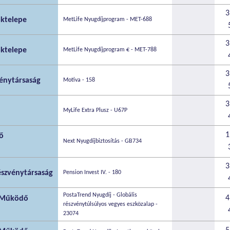
3
óktelepe
MetLife Nyugdíjprogram - MET-688
3
óktelepe
MetLife Nyugdíjprogram € - MET-788
3
énytársaság
Motiva - 158
3
MyLife Extra Plusz - U67P
1
ő
Next Nyugdíjbiztosítás - GB734
3
szvénytársaság
Pension Invest IV. - 180
PostaTrend Nyugdíj - Globális
4
n Működő
részvénytúlsúlyos vegyes eszközalap -
23074