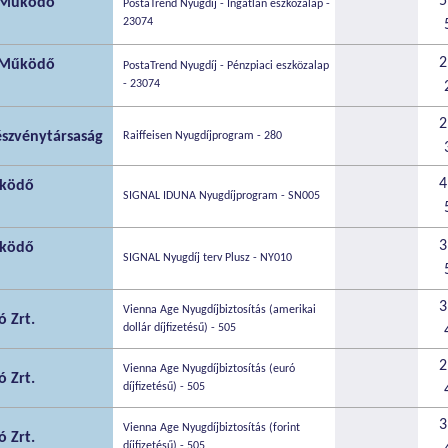
5
n Működő
PostaTrend Nyugdíj - Ingatlan eszközalap -
23074
2
n Működő
PostaTrend Nyugdíj - Pénzpiaci eszközalap
- 23074
2
szvénytársaság
Raiffeisen Nyugdíjprogram - 280
4
űködő
SIGNAL IDUNA Nyugdíjprogram - SN005
3
űködő
SIGNAL Nyugdíj terv Plusz - NY010
3
Vienna Age Nyugdíjbiztosítás (amerikai
 Zrt.
dollár díjfizetésű) - 505
2
Vienna Age Nyugdíjbiztosítás (euró
 Zrt.
díjfizetésű) - 505
3
Vienna Age Nyugdíjbiztosítás (forint
 Zrt.
díjfizetésű) - 505