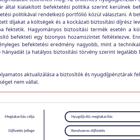
által kialakított befektetési politika szerint kerülnek be
ési politikával rendelkezó portfólió közül választani. A be
ett díjakat a költségek és a kockázati biztosítási díjrész le
ba fektetik. Hagyományos biztosítási termék esetén a költ
ító befekteti egy bizonyos hozamszintet feltételezve. E
ényleges befektetési eredmény nagyobb, mint a technikai
nyadát (a hatályos biztosítási törvény szerint legalább 80%
olyamatos aktualizálása a biztosítók és nyugdíjpénztárak f
séget nem vállal.
Megtakarítás célja
Nyugdíjcélú megtakarítás
Díjfizetés jellege
Rendszeres díjfizetés