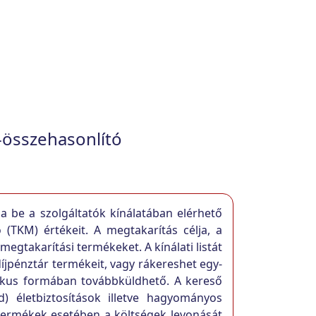
-összehasonlító
a be a szolgáltatók kínálatában elérhető
ó (TKM) értékeit. A megtakarítás célja, a
megtakarítási termékeket. A kínálati listát
íjpénztár termékeit, vagy rákereshet egy-
onikus formában továbbküldhető. A kereső
) életbiztosítások illetve hagyományos
i termékek esetében a költségek levonását