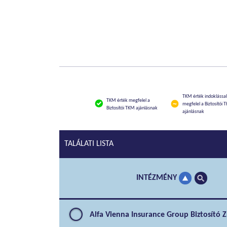
TKM érték indoklással
TKM érték megfelel a
megfelel a Biztosítói 
Biztosítói TKM ajánlásnak
ajánlásnak
TALÁLATI LISTA
INTÉZMÉNY
Alfa Vienna Insurance Group Biztosító Z