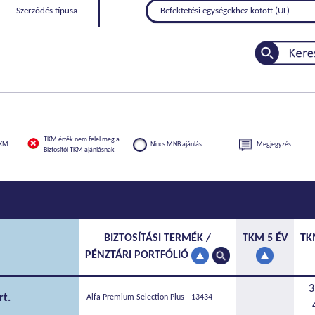
Szerződés típusa
Befektetési egységekhez kötött (UL)
TKM érték nem felel meg a
TKM
Nincs MNB ajánlás
Megjegyzés
Biztosítói TKM ajánlásnak
BIZTOSÍTÁSI TERMÉK /
TKM 5 ÉV
TK
PÉNZTÁRI PORTFÓLIÓ
3
rt.
Alfa Premium Selection Plus - 13434