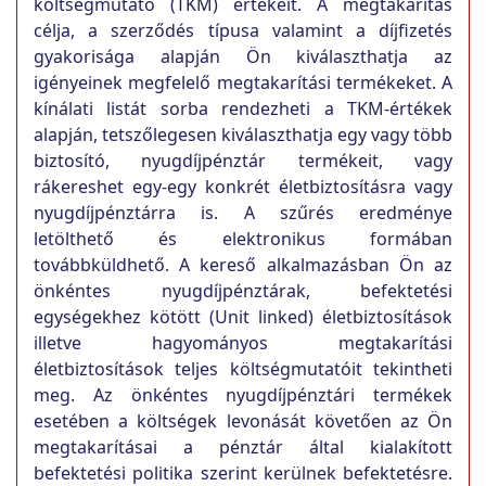
költségmutató (TKM) értékeit. A megtakarítás
célja, a szerződés típusa valamint a díjfizetés
gyakorisága alapján Ön kiválaszthatja az
igényeinek megfelelő megtakarítási termékeket. A
kínálati listát sorba rendezheti a TKM-értékek
alapján, tetszőlegesen kiválaszthatja egy vagy több
biztosító, nyugdíjpénztár termékeit, vagy
rákereshet egy-egy konkrét életbiztosításra vagy
nyugdíjpénztárra is. A szűrés eredménye
letölthető és elektronikus formában
továbbküldhető. A kereső alkalmazásban Ön az
önkéntes nyugdíjpénztárak, befektetési
egységekhez kötött (Unit linked) életbiztosítások
illetve hagyományos megtakarítási
életbiztosítások teljes költségmutatóit tekintheti
meg. Az önkéntes nyugdíjpénztári termékek
esetében a költségek levonását követően az Ön
megtakarításai a pénztár által kialakított
befektetési politika szerint kerülnek befektetésre.