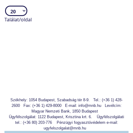
Találat/oldal
az eszközalap összetettnek vagy komplexnek
minősül és az átlagosnál magasabb
hozampotenciállal rendelkezik vagy,
tőke -, vagy tőke-és hozamgaranciát tartalmaz,
vagy
a termékben lévő biztosítási kockázat ezt
indokolja.
Székhely: 1054 Budapest, Szabadság tér 8-9.
Tel.: (+36 1) 428-
2600
Fax: (+36 1) 429-8000
E-mail: info@mnb.hu
Levélcím:
Magyar Nemzeti Bank, 1850 Budapest
Ügyfélszolgálat: 1122 Budapest, Krisztina krt. 6.
Ügyfélszolgálati
tel.: (+36 80) 203-776
Pénzügyi fogyasztóvédelem e-mail:
ugyfelszolgalat@mnb.hu