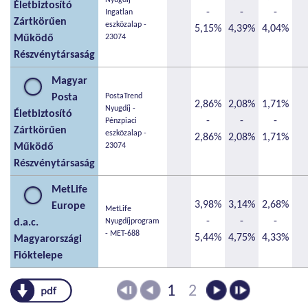
Életbiztosító
-
-
-
Ingatlan
Zártkörűen
eszközalap -
5,15%
4,39%
4,04%
Működő
23074
Részvénytársaság
Magyar
Posta
PostaTrend
2,86%
2,08%
1,71%
Nyugdíj -
Életbiztosító
-
-
-
Pénzpiaci
Zártkörűen
eszközalap -
2,86%
2,08%
1,71%
Működő
23074
Részvénytársaság
MetLife
3,98%
3,14%
2,68%
Europe
MetLife
-
-
-
d.a.c.
Nyugdíjprogram
- MET-688
5,44%
4,75%
4,33%
Magyarországi
Fióktelepe
pdf
1
2