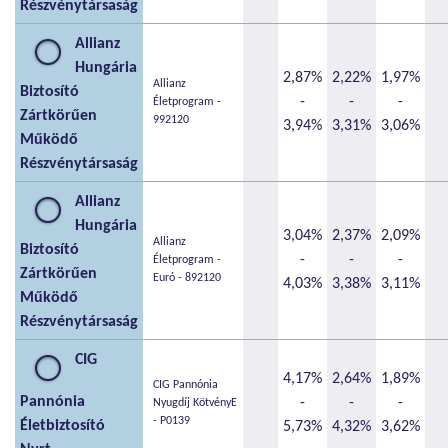
Részvénytársaság
Allianz
Hungária
2,87%
2,22%
1,97%
Allianz
Biztosító
-
-
-
Életprogram -
Zártkörűen
992120
3,94%
3,31%
3,06%
Működő
Részvénytársaság
Allianz
Hungária
3,04%
2,37%
2,09%
Allianz
Biztosító
-
-
-
Életprogram -
Zártkörűen
Euró - 892120
4,03%
3,38%
3,11%
Működő
Részvénytársaság
CIG
4,17%
2,64%
1,89%
CIG Pannónia
Pannónia
-
-
-
Nyugdíj KötvényE
- P0139
Életbiztosító
5,73%
4,32%
3,62%