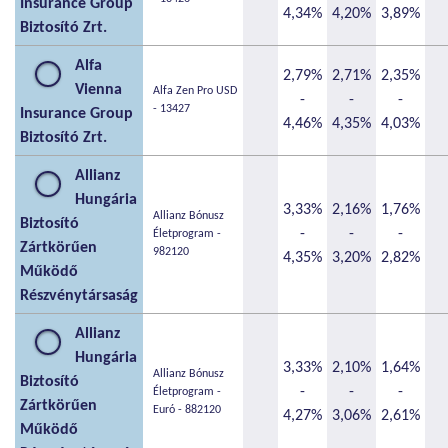
Insurance Group
4,34%
4,20%
3,89%
Biztosító Zrt.
Alfa
2,79%
2,71%
2,35%
Vienna
Alfa Zen Pro USD
-
-
-
- 13427
Insurance Group
4,46%
4,35%
4,03%
Biztosító Zrt.
Allianz
Hungária
3,33%
2,16%
1,76%
Allianz Bónusz
Biztosító
-
-
-
Életprogram -
Zártkörűen
982120
4,35%
3,20%
2,82%
Működő
Részvénytársaság
Allianz
Hungária
3,33%
2,10%
1,64%
Allianz Bónusz
Biztosító
-
-
-
Életprogram -
Zártkörűen
Euró - 882120
4,27%
3,06%
2,61%
Működő