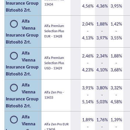
Insurance Group
13434
4,56%
4,36%
3,95%
Biztosító Zrt.
Alfa
2,04%
1,88%
1,42%
Alfa Premium
Vienna
-
-
-
Selection Plus
Insurance Group
EUR - 13428
4,13%
3,97%
3,55%
Biztosító Zrt.
Alfa
2,46%
2,34%
1,88%
Alfa Premium
Vienna
-
-
-
Selection Plus
Insurance Group
USD - 13429
4,23%
4,10%
3,68%
Biztosító Zrt.
Alfa
3,91%
3,80%
3,32%
Vienna
Alfa Zen Pro -
-
-
-
13433
Insurance Group
5,14%
5,03%
4,58%
Biztosító Zrt.
Alfa
1,89%
1,76%
1,39%
Vienna
Alfa Zen Pro EUR
-
-
-
- 13426