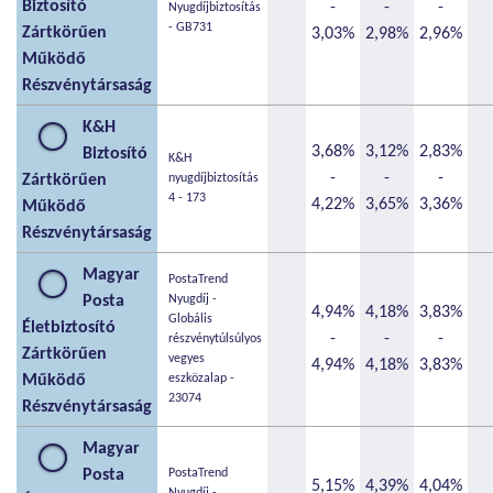
Biztosító
-
-
-
Nyugdíjbiztosítás
- GB731
Zártkörűen
3,03%
2,98%
2,96%
Működő
Részvénytársaság
K&H
3,68%
3,12%
2,83%
Biztosító
K&H
-
-
-
Zártkörűen
nyugdíjbiztosítás
4 - 173
4,22%
3,65%
3,36%
Működő
Részvénytársaság
Magyar
PostaTrend
Posta
Nyugdíj -
4,94%
4,18%
3,83%
Globális
Életbiztosító
-
-
-
részvénytúlsúlyos
Zártkörűen
vegyes
4,94%
4,18%
3,83%
Működő
eszközalap -
23074
Részvénytársaság
Magyar
Posta
PostaTrend
5,15%
4,39%
4,04%
Nyugdíj -