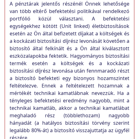
A pénztárak jelentős részénél Önnek lehetősége
van több eltérő befektetési politikával rendelkezó
portfólió közül választani. A befektetési
egységekhez kötött (Unit linked) életbiztosítások
esetén az Ön által befizetett díjakat a költségek és
a kockázati biztosítási díjrész levonását követően a
biztosító által felkínált és a Ön által kiválasztott
eszközalapokba fektetik. Hagyományos biztosítási
termék esetén a költségek és a kockázati
biztosítási díjrész levonása után fennmaradó részt
a biztosító befekteti egy bizonyos hozamszintet
feltételezve. Ennek a feltételezett hozamnak a
mértékét technikai kamatlábnak nevezzük. Ha a
tényleges befektetési eredmény nagyobb, mint a
technikai kamatláb, akkor a technikai kamatlábat
meghaladó rész (többlethozam) nagyobb
hányadát (a hatályos biztosítási törvény szerint
legalább 80%-át) a biztosító visszajuttatja az ügyfél
részére.