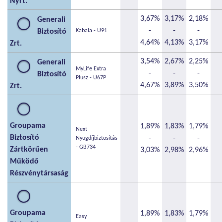
Nyrt.
3,67%
3,17%
2,18%
Generali
-
-
-
Biztosító
Kabala - U91
4,64%
4,13%
3,17%
Zrt.
3,54%
2,67%
2,25%
Generali
MyLife Extra
-
-
-
Biztosító
Plusz - U67P
4,67%
3,89%
3,50%
Zrt.
Groupama
1,89%
1,83%
1,79%
Next
Biztosító
-
-
-
Nyugdíjbiztosítás
- GB734
Zártkörűen
3,03%
2,98%
2,96%
Működő
Részvénytársaság
Groupama
1,89%
1,83%
1,79%
Easy